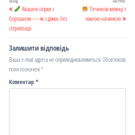
oo
od
ит
Навігація
Попередній
НАЗАД
НАСТУПН.
Наст
k
Квашені огірки з
on
ис
Печінкові млинці з
записів
запис
запи
борошном — як з діжки, без
я
ніжною начинкою
стерилізації
Залишити відповідь
Ваша e-mail адреса не оприлюднюватиметься.
Обов’язкові
поля позначені
*
Коментар
*