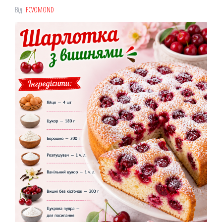
Від
FCVOMOND