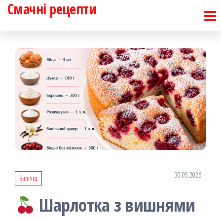
Смачні рецепти
Перейти
до
контенту
30.05.2026
Випічка
Шарлотка з вишнями