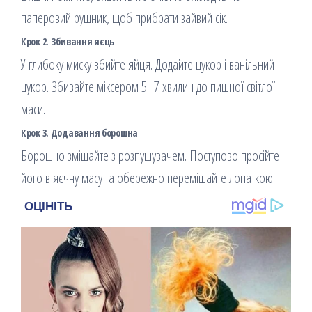
паперовий рушник, щоб прибрати зайвий сік.
Крок 2. Збивання яєць
У глибоку миску вбийте яйця. Додайте цукор і ванільний
цукор. Збивайте міксером 5–7 хвилин до пишної світлої
маси.
Крок 3. Додавання борошна
Борошно змішайте з розпушувачем. Поступово просійте
його в яєчну масу та обережно перемішайте лопаткою.