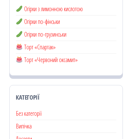
Огірки з лимонною кислотою
Огірки по-фінськи
Огірки по-грузинськи
Торт «Спартак»
Торт «Червоний оксамит»
КАТЕГОРІЇ
Без категорії
Випічка
Десерти