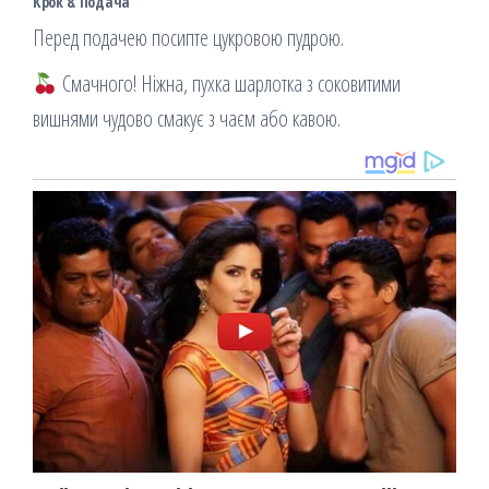
Крок 8. Подача
Перед подачею посипте цукровою пудрою.
Смачного! Ніжна, пухка шарлотка з соковитими
вишнями чудово смакує з чаєм або кавою.