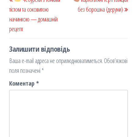
k
on
ис
записів
запис
запи
тістом та соковитою
я
без борошна (деруни)
начинкою — домашній
рецепт
Залишити відповідь
Ваша e-mail адреса не оприлюднюватиметься.
Обов’язкові
поля позначені
*
Коментар
*