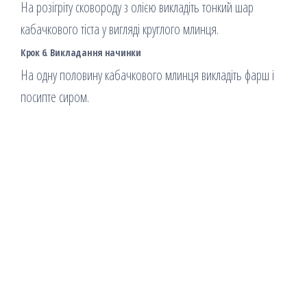
На розігріту сковороду з олією викладіть тонкий шар
кабачкового тіста у вигляді круглого млинця.
Крок 6. Викладання начинки
На одну половину кабачкового млинця викладіть фарш і
посипте сиром.