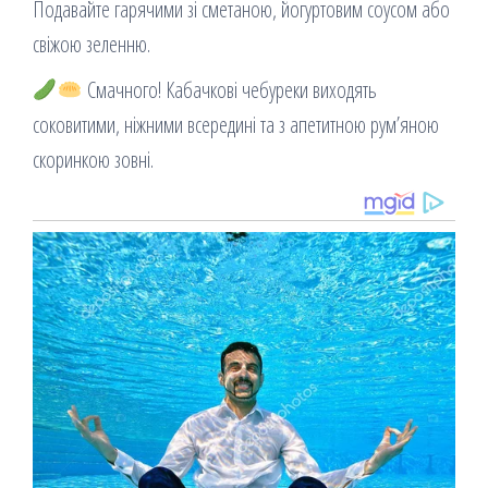
Подавайте гарячими зі сметаною, йогуртовим соусом або
свіжою зеленню.
Смачного! Кабачкові чебуреки виходять
соковитими, ніжними всередині та з апетитною рум’яною
скоринкою зовні.