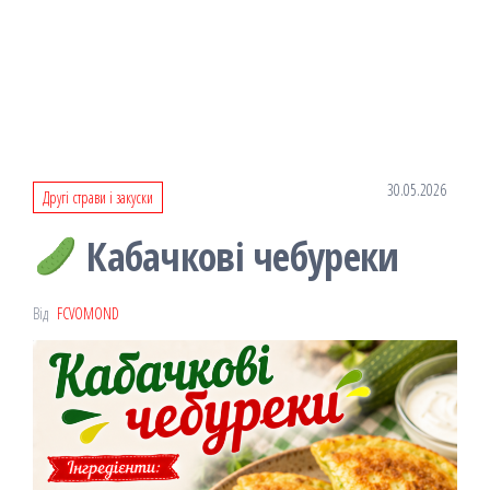
30.05.2026
Другі страви і закуски
Кабачкові чебуреки
Від
FCVOMOND