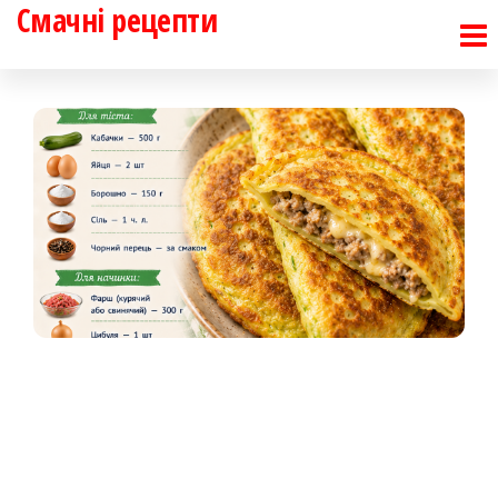
Смачні рецепти
Перейти
до
контенту