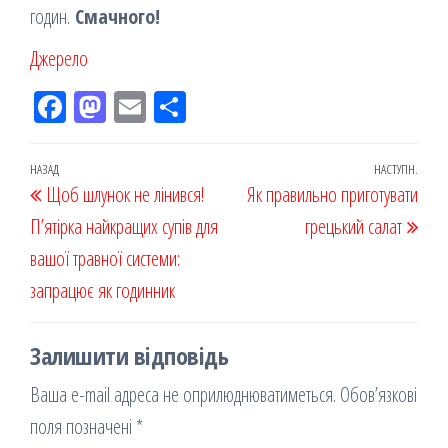
годин.
Смачного!
Джерело
Fac
M
Em
По
eb
ast
ail
діл
oo
od
ит
Навігація
Попередній
НАЗАД
НАСТУПН.
Наст
Щоб шлунок не лінився!
k
on
ис
Як правильно приготувати
записів
запис
запи
П’ятірка найкращих супів для
я
грецький салат
вашої травної системи:
запрацює як годинник
Залишити відповідь
Ваша e-mail адреса не оприлюднюватиметься.
Обов’язкові
поля позначені
*