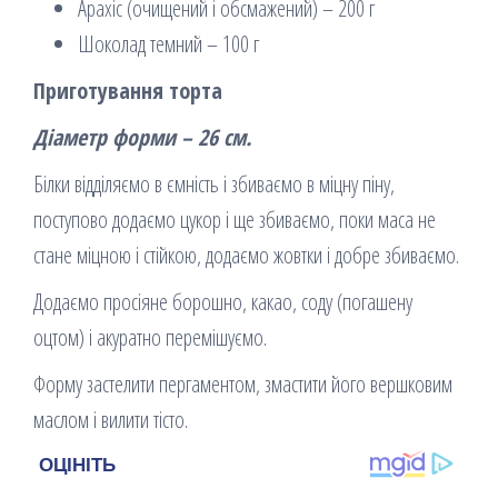
Арахіс (очищений і обсмажений) – 200 г
Шоколад темний – 100 г
Приготування торта
Діаметр форми – 26 см.
Білки відділяємо в ємність і збиваємо в міцну піну,
поступово додаємо цукор і ще збиваємо, поки маса не
стане міцною і стійкою, додаємо жовтки і добре збиваємо.
Додаємо просіяне борошно, какао, соду (погашену
оцтом) і акуратно перемішуємо.
Форму застелити пергаментом, змастити його вершковим
маслом і вилити тісто.