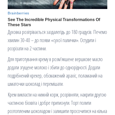
Духовка розігрівається заздалегідь до 180 градусів. Печемо
хвилин 30-40 – до появи «сухої палички». Остудити і
розрізати на 2 частини.
Для приготування крему в розм’якшене вершкове масло
додати згущене молоко і збити до однорідності. Додати
подрібнений крекер, обсмажений арахіс, поламаний на
шматочки шоколад і перемішати.
Крем викласти на нижній корж, розрівняти, накрити другою
частиною бісквіта і добре притиснути. Торт полити
розтопленим шоколадом і залишити просочитися на кілька