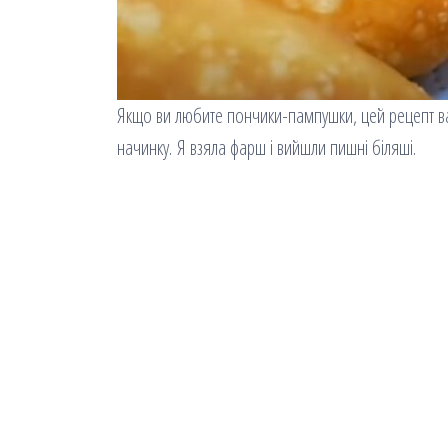
Якщо ви любите пончики-пампушки, цей рецепт ва
начинку. Я взяла фарш і вийшли пишні біляші.