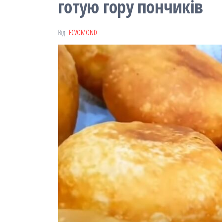
готую гору пончиків
Від
FCVOMOND