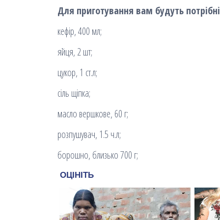
Для приготування вам будуть потрібні 
кефір, 400 мл;
яйця, 2 шт;
цукор, 1 ст.л;
сіль щіпка;
масло вершкове, 60 г;
розпушувач, 1.5 ч.л;
борошно, близько 700 г;