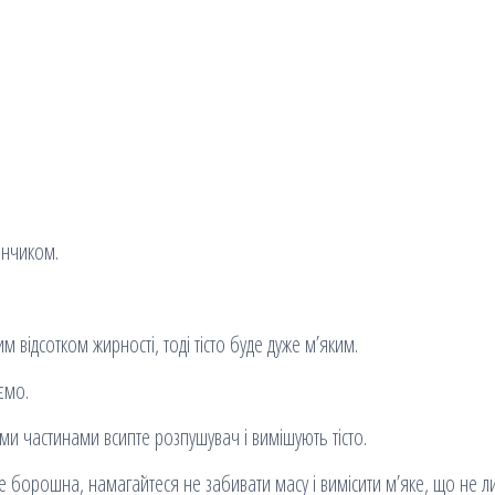
інчиком.
відсотком жирності, тоді тісто буде дуже м’яким.
ємо.
 частинами всипте розпушувач і вимішують тісто.
борошна, намагайтеся не забивати масу і вимісити м’яке, що не ли