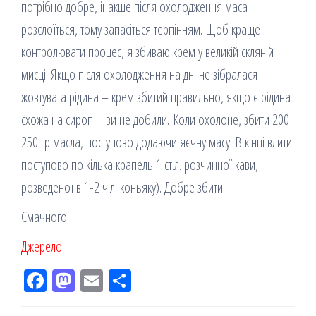
потрібно добре, інакше після охолодження маса
розслоїться, тому запасіться терпінням. Щоб краще
контролювати процес, я збиваю крем у великій скляній
мисці. Якщо після охолодження на дні не зібралася
жовтувата рідина – крем збитий правильно, якщо є рідина
схожа на сироп – ви не добили. Коли охолоне, збити 200-
250 гр масла, поступово додаючи яєчну масу. В кінці влити
поступово по кілька крапель 1 ст.л. розчинної кави,
розведеної в 1-2 ч.л. коньяку). Добре збити.
Смачного!
Джерело
Fac
M
Em
По
eb
ast
ail
діл