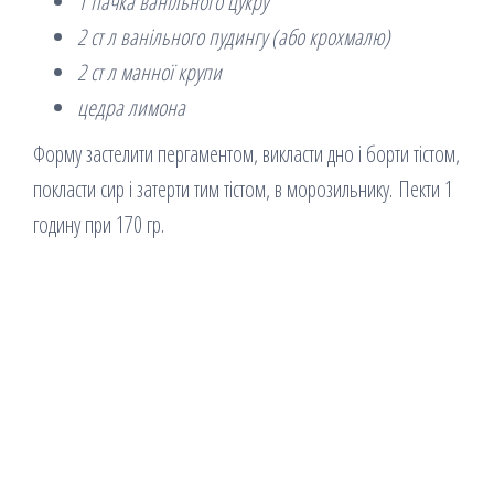
1 пачка ванільного цукру
2 ст л ванільного пудингу (або крохмалю)
2 ст л манної крупи
цедра лимона
Форму застелити пергаментом, викласти дно і борти тістом,
покласти сир і затерти тим тістом, в морозильнику. Пекти 1
годину при 170 гр.