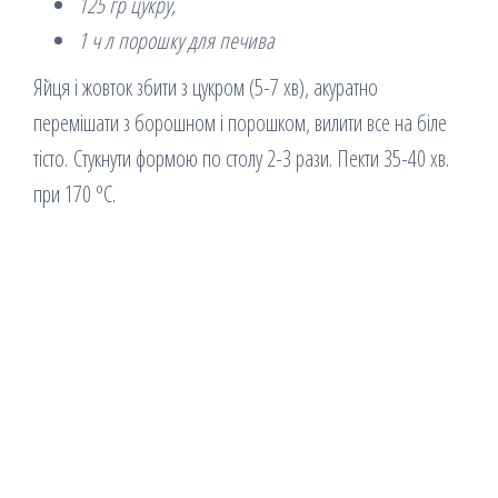
125 гр цукру,
1 ч л порошку для печива
Яйця і жовток збити з цукром (5-7 хв), акуратно
перемішати з борошном і порошком, вилити все на біле
тісто. Стукнути формою по столу 2-3 рази. Пекти 35-40 хв.
при 170 ºС.