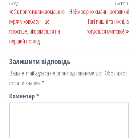
oo
od
ит
Навігація
Попередній
НАЗАД
НАСТУПН.
Наст
Як приготувати домашню
k
on
ис
Неймовірно смачні рогалики!
записів
запис
запи
курячу ковбасу – це
я
Такі пишні та ніжні, а
простіше, ніж здається на
готуються миттєво!
перший погляд
Залишити відповідь
Ваша e-mail адреса не оприлюднюватиметься.
Обов’язкові
поля позначені
*
Коментар
*