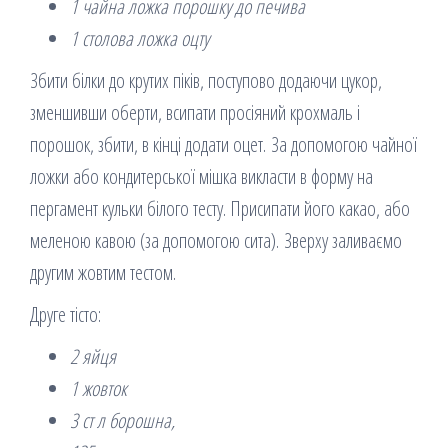
1 чайна ложка порошку до печива
1 столова ложка оцту
Збити білки до крутих піків, поступово додаючи цукор,
зменшивши оберти, всипати просіяний крохмаль і
порошок, збити, в кінці додати оцет. За допомогою чайної
ложки або кондитерської мішка викласти в форму на
пергамент кульки білого тесту. Присипати його какао, або
меленою кавою (за допомогою сита). Зверху заливаємо
другим жовтим тестом.
Друге тісто:
2 яйця
1 жовток
3 ст л борошна,