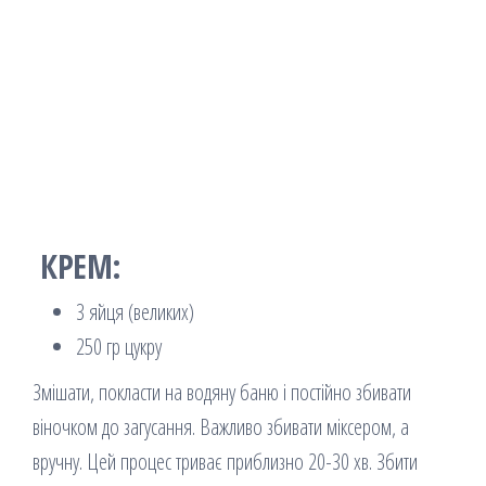
КРЕМ:
3 яйця (великих)
250 гр цукру
Змішати, покласти на водяну баню і постійно збивати
віночком до загусання. Важливо збивати міксером, а
вручну. Цей процес триває приблизно 20-30 хв. Збити