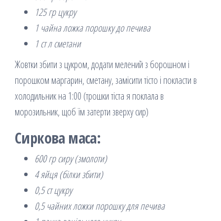
125 гр цукру
1 чайна ложка порошку до печива
1 ст л сметани
Жовтки збити з цукром, додати мелений з борошном і
порошком маргарин, сметану, замісити тісто і покласти в
холодильник на 1:00 (трошки тіста я поклала в
морозильник, щоб їм затерти зверху сир)
Сиркова маса:
600 гр сиру (змолоти)
4 яйця (білки збити)
0,5 ст цукру
0,5 чайних ложки порошку для печива