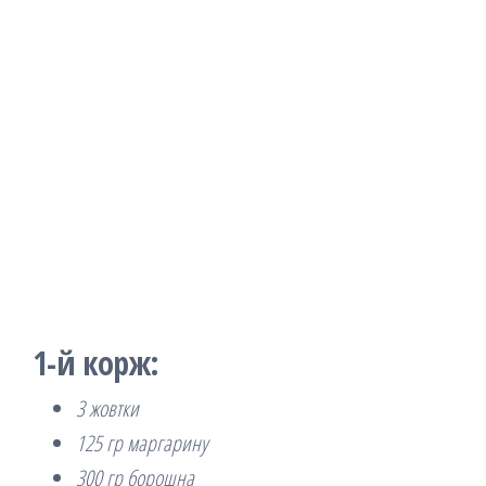
1-й корж:
3 жовтки
125 гр маргарину
300 гр борошна