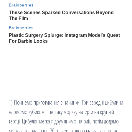
1) Почнемо приготування з начинки. Три середні цибулини
наріжемо кубиком. 1 велику моркву натерти на крупній
тертці. Цибулю злегка підрумянимо на олії, потім додамо
моркву, я додала ще 20 гр. вершкового масла, але це не