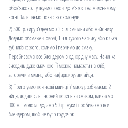
обов’язково. Тушкуємо овочі до м’якості на маленькому
вогні. Залишаємо повністю охолонути.
2) 500 гр. сиру з’єднуємо з 3 ст.л. сметани або майонезу.
Додамо обсмажені овочі, 1 ч.л. сухого часнику або кілька
зубчиків свіжого, солимо і перчимо до смаку.
Перебиваємо все блендером в однорідну масу. Начинка
виходить дуже смачною! Її можна намазати на хліб,
загорнути в млинці або нафарширувати яйця.
3) Приготуємо печінкові млинці. У миску розбиваємо 2
яйця, додати сіль і чорний перець за смаком, вливаємо
300 мл. молока, додамо 50 гр. муки і пробиваємо все
блендером, щоб не було грудочок.