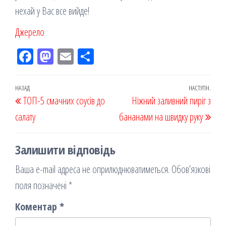
нехай у Вас все вийде!
Джерело
Fac
M
Em
По
eb
ast
ail
діл
oo
od
ит
Навігація
Попередній
НАЗАД
НАСТУПН.
Наст
ТОП-5 смачних соусів до
k
on
ис
Ніжний заливний пиріг з
записів
запис
запи
салату
я
бананами на швидку руку
Залишити відповідь
Ваша e-mail адреса не оприлюднюватиметься.
Обов’язкові
поля позначені
*
Коментар
*