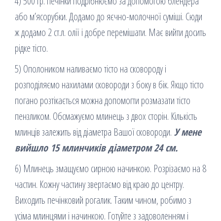
4) 500 гр. печінки подрібнюємо за допомогою блендера
або м’ясорубки. Додамо до яєчно-молочної суміші. Сюди
ж додамо 2 ст.л. олії і добре перемішати. Має вийти досить
рідке тісто.
5) Ополоником наливаємо тісто на сковороду і
розподіляємо нахилами сковороди з боку в бік. Якщо тісто
погано розтікається можна допомогти розмазати тісто
пензликом. Обсмажуємо млинець з двох сторін. Кількість
млинців залежить від діаметра Вашої сковороди.
У мене
вийшло 15 млинчиків діаметром 24 см.
6) Млинець змащуємо сирною начинкою. Розрізаємо на 8
частин. Кожну частину звертаємо від краю до центру.
Виходить печінковий рогалик. Таким чином, робимо з
усіма млинцями і начинкою. Готуйте з задоволенням і