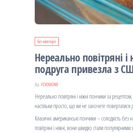
Без категорії
Нереально повітряні і
подруга привезла з С
Від
FCVOMOND
Нереально повітряні і ніжні пончики за рецептом
настільки просто, що ви не захочете повертатися д
Класичні американські пончики – солодкість без
повітряні і ніжні, вони швидко стали популярними се