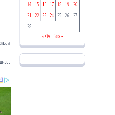
14
15
16
17
18
19
20
21
22
23
24
25
26
27
28
« Січ
Бер »
іль, а
ршкове