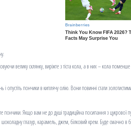
ну.
овуючи велику склянку, виріжте з тіста кола, а в них – кола поменше
ь і опустіть пончики в киплячу олію. Вони повинні стати золотистим
пте пончики. Якщо вам не до душі традиційна посипання з цукрової пу
: шоколадну глазур, карамель, джем, білковий крем. Буде смачно в б