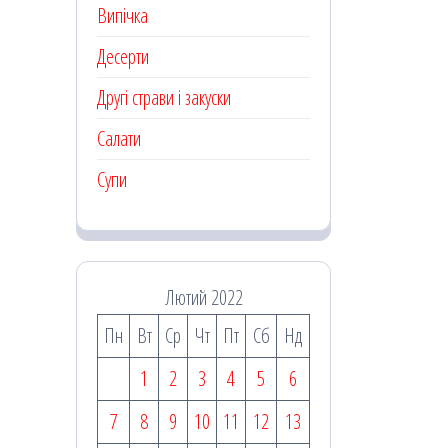
Випічка
Десерти
Другі страви і закуски
Салати
Супи
Лютий 2022
Пн
Вт
Ср
Чт
Пт
Сб
Нд
1
2
3
4
5
6
7
8
9
10
11
12
13