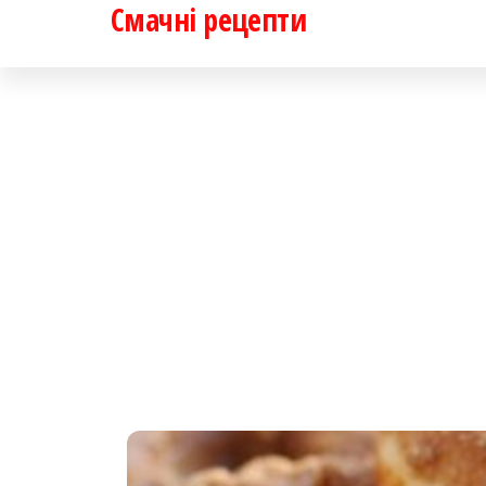
Смачні рецепти
Перейти
до
контенту