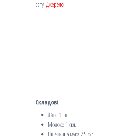
світу.
Джерело
Складові
Яйце 1 шт.
Молоко 1 скл.
Пшенична мука 2,5 скл.