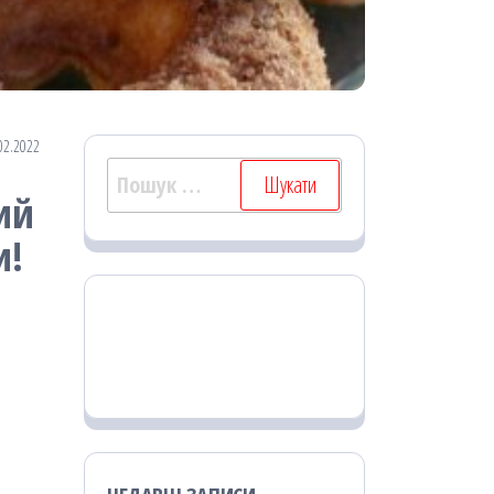
02.2022
Пошук:
ий
и!