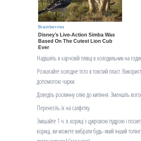
Надішліть в харчовій плівці в холодильник на годи
Розкатайте холодне тісто в товстий пласт. Використ
допомогою чарки.
Доведіть рослинну олію до кипіння. Зменшіть вогон
Перенесіть їх на салфетку.
Змішайте 1 ч. л. кориці з цукровою пудрою і поси
кориці, ви можете вибрати будь-який інший топінг