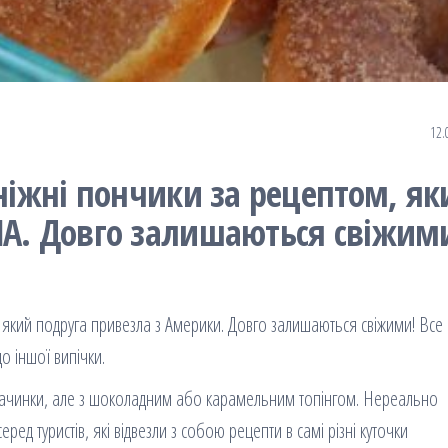
12.
 ніжні пончики за рецептом, як
ША. Довго залишаються свіжим
, який подруга привезла з Америки. Довго залишаються свіжими! Все
о іншої випічки.
 начинки, але з шоколадним або карамельним топінгом. Нереально
ред туристів, які відвезли з собою рецепти в самі різні куточки