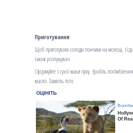
Приготування
Щоб приготувати солодкі пончики на молоці, з’єдн
також розпушувач.
Сформуйте з сухої маси гірку. Зробіть поглиблен
масло. Замісіть тісто.