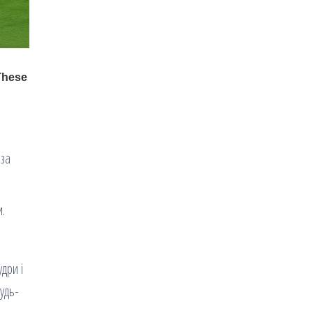
 за
и.
дри і
удь-