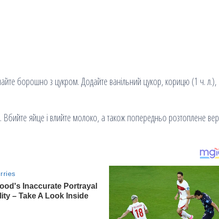
айте борошно з цукром. Додайте ванільний цукор, корицю (1 ч. л.), с
ня. Вбийте яйце і влийте молоко, а також попередньо розтоплене ве