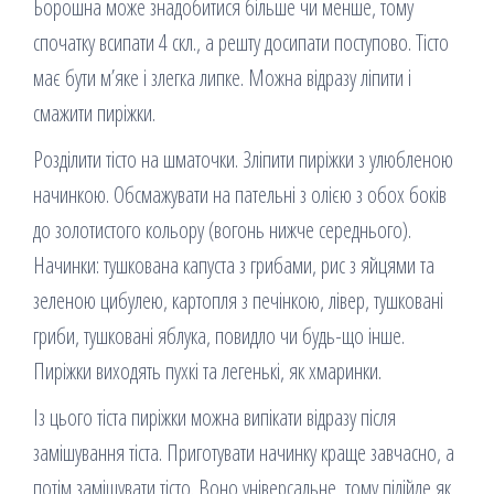
Борошна може знадобитися більше чи менше, тому
спочатку всипати 4 скл., а решту досипати поступово. Тісто
має бути м’яке і злегка липке. Можна відразу ліпити і
смажити пиріжки.
Розділити тісто на шматочки. Зліпити пиріжки з улюбленою
начинкою. Обсмажувати на пательні з олією з обох боків
до золотистого кольору (вогонь нижче середнього).
Начинки: тушкована капуста з грибами, рис з яйцями та
зеленою цибулею, картопля з печінкою, лівер, тушковані
гриби, тушковані яблука, повидло чи будь-що інше.
Пиріжки виходять пухкі та легенькі, як хмаринки.
Із цього тіста пиріжки можна випікати відразу після
замішування тіста. Приготувати начинку краще завчасно, а
потім замішувати тісто. Воно універсальне, тому підійде як