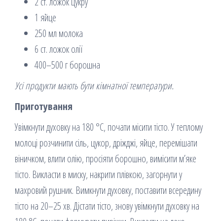
2 ст. ложок цукру
1 яйце
250 мл молока
6 ст. ложок олії
400–500 г борошна
Усі продукти мають бути кімнатної температури.
Приготування
Увімкнути духовку на 180 °С, почати місити тісто. У теплому
молоці розчинити сіль, цукор, дріжджі, яйце, перемішати
віничком, влити олію, просіяти борошно, вимісити м’яке
тісто. Викласти в миску, накрити плівкою, загорнути у
махровий рушник. Вимкнути духовку, поставити всередину
тісто на 20–25 хв. Дістати тісто, знову увімкнути духовку на