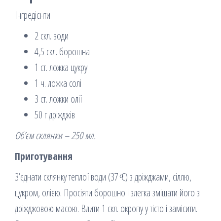
Інгредієнти
2 скл. води
4,5 скл. борошна
1 ст. ложка цукру
1 ч. ложка солі
3 ст. ложки олії
50 г дріжджів
Об’єм склянки – 250 мл.
Приготування
З’єднати склянку теплої води (37 ͦС) з дріжджами, сіллю,
цукром, олією. Просіяти борошно і злегка змішати його з
дріжджовою масою. Влити 1 скл. окропу у тісто і замісити.