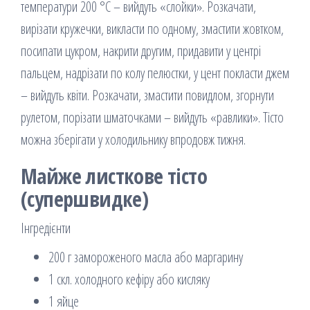
температури 200 °С – вийдуть «слойки». Розкачати,
вирізати кружечки, викласти по одному, змастити жовтком,
посипати цукром, накрити другим, придавити у центрі
пальцем, надрізати по колу пелюстки, у цент покласти джем
– вийдуть квіти. Розкачати, змастити повидлом, згорнути
рулетом, порізати шматочками – вийдуть «равлики». Тісто
можна зберігати у холодильнику впродовж тижня.
Майже листкове тісто
(супершвидке)
Інгредієнти
200 г замороженого масла або маргарину
1 скл. холодного кефіру або кисляку
1 яйце