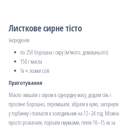
Листкове сирне тісто
Інгредієнти
по 250 борошна і сиру (м’якого, домашнього)
150 г масла
¼ ч. ложки солі
Приготування
Масло змішати з сиром в однорідну масу, додати сіль і
просіяне борошно, перемішати, зібрати в кулю, загорнути
у торбинку і покласти в холодильник на 12–24 год. Можна
просто розкачати, порізати смужками, пекти 10–15 хв за