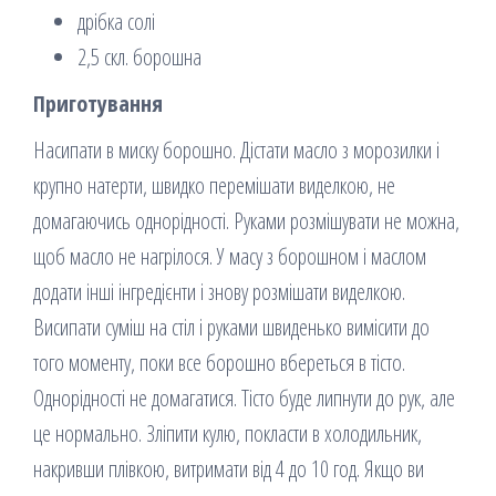
дрібка солі
2,5 скл. борошна
Приготування
Насипати в миску борошно. Дістати масло з морозилки і
крупно натерти, швидко перемішати виделкою, не
домагаючись однорідності. Руками розмішувати не можна,
щоб масло не нагрілося. У масу з борошном і маслом
додати інші інгредієнти і знову розмішати виделкою.
Висипати суміш на стіл і руками швиденько вимісити до
того моменту, поки все борошно вбереться в тісто.
Однорідності не домагатися. Тісто буде липнути до рук, але
це нормально. Зліпити кулю, покласти в холодильник,
накривши плівкою, витримати від 4 до 10 год. Якщо ви