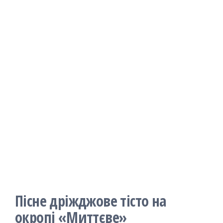
Пісне дріжджове тісто на
окропі «Миттєве»