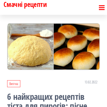
Смачні рецепти
Перейти
до
контенту
13.02.2022
Випічка
6 найкращих рецептів
тіста для пирогів: пісне,