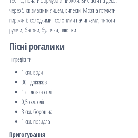
180 °С, почати формувати пиріжки. Викласти на деко,
через 5 хв змастити яйцем, випекти. Можна готувати
пиріжки із солодкими і солоними начинками, пироги-
рулети, батони, булочки, плюшки.
Пісні рогалики
Інгредієнти
1 скл. води
30 г дріжджів
1 ст. ложка солі
0,5 скл. олії
3 скл. борошна
1 скл. повидла
Приготування