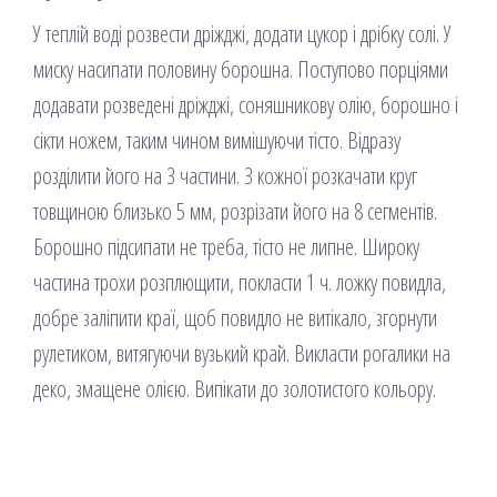
У теплій воді розвести дріжджі, додати цукор і дрібку солі. У
миску насипати половину борошна. Поступово порціями
додавати розведені дріжджі, соняшникову олію, борошно і
сікти ножем, таким чином вимішуючи тісто. Відразу
розділити його на 3 частини. З кожної розкачати круг
товщиною близько 5 мм, розрізати його на 8 сегментів.
Борошно підсипати не треба, тісто не липне. Широку
частина трохи розплющити, покласти 1 ч. ложку повидла,
добре заліпити краї, щоб повидло не витікало, згорнути
рулетиком, витягуючи вузький край. Викласти рогалики на
деко, змащене олією. Випікати до золотистого кольору.