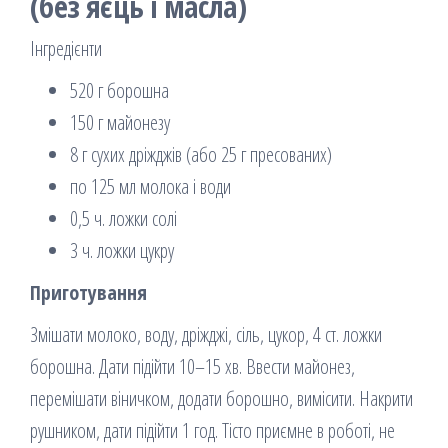
(без яєць і масла)
Інгредієнти
520 г борошна
150 г майонезу
8 г сухих дріжджів (або 25 г пресованих)
по 125 мл молока і води
0,5 ч. ложки солі
3 ч. ложки цукру
Приготування
Змішати молоко, воду, дріжджі, сіль, цукор, 4 ст. ложки
борошна. Дати підійти 10–15 хв. Ввести майонез,
перемішати віничком, додати борошно, вимісити. Накрити
рушником, дати підійти 1 год. Тісто приємне в роботі, не