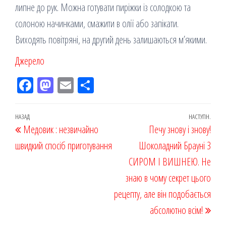
липне до рук. Можна готувати пиріжки із солодкою та
солоною начинками, смажити в олії або запікати.
Виходять повітряні, на другий день залишаються м’якими.
Джерело
Fac
M
Em
По
eb
ast
ail
діл
oo
od
ит
Навігація
Попередній
НАЗАД
НАСТУПН.
Наст
Медовик : незвичайно
k
on
ис
Печу знову і знову!
записів
запис
запи
швидкий спосіб приготування
я
Шоколадний Брауні З
СИРОМ І ВИШНЕЮ. Не
знаю в чому секрет цього
рецепту, але він подобається
абсолютно всім!