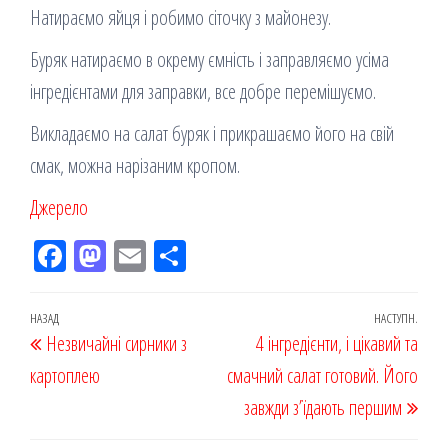
Натираємо яйця і робимо сіточку з майонезу.
Буряк натираємо в окрему ємність і заправляємо усіма
інгредієнтами для заправки, все добре перемішуємо.
Викладаємо на салат буряк і прикрашаємо його на свій
смак, можна нарізаним кропом.
Джерело
Fac
M
Em
По
eb
ast
ail
діл
oo
od
ит
Навігація
Попередній
НАЗАД
НАСТУПН.
Наст
Незвичайні сирники з
k
on
ис
4 інгредієнти, і цікавий та
записів
запис
запи
картоплею
я
смачний салат готовий. Його
завжди з’їдають першим