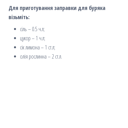
Для приготування заправки для буряка
візьміть:
сіль – 0.5 ч.л;
цукор – 1 ч.л;
сік лимона – 1 ст.л;
олія рослинна – 2 ст.л.