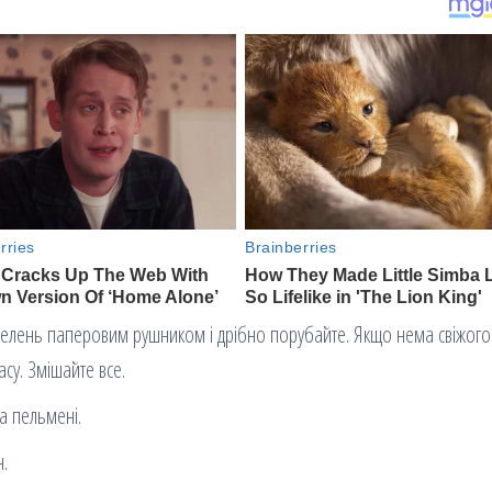
ь зелень паперовим рушником і дрібно порубайте. Якщо нема свіжого
су. Змішайте все.
а пельмені.
н.