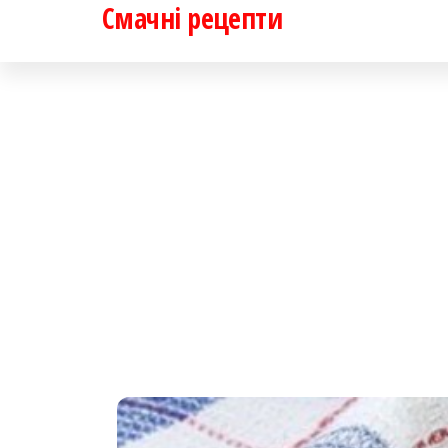
Смачні рецепти
Перейти
до
контенту