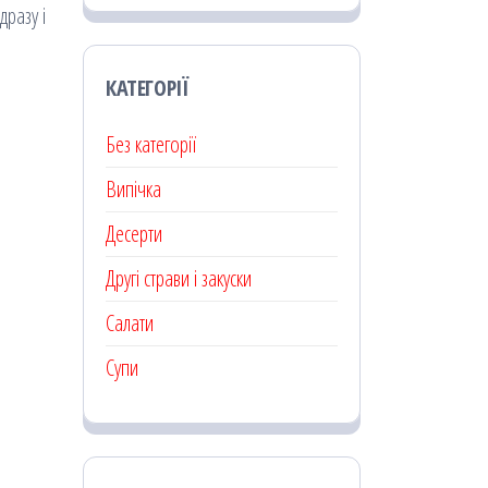
дразу і
КАТЕГОРІЇ
Без категорії
Випічка
Десерти
Другі страви і закуски
Салати
Супи