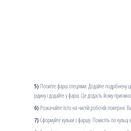
5)
Посипте фарш спеціями. Додайте подрібнену цибу
рідину і додайте у фарш. Це додасть йому приємн
6)
Розкачайте тісто на чистій робочій поверхні. Ви
7)
Сформуйте кульки з фаршу. Помістіть по кульці в 