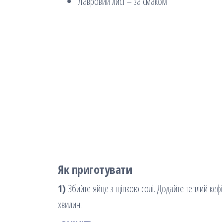
Лавровий лист – за смаком
Як приготувати
1)
Збийте яйце з щіпкою солі. Додайте теплий кефір
хвилин.