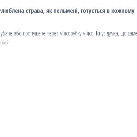
 улюблена страва, як пельмені, готується в кожному
 рубане або пропущене через м’ясорубку м’ясо. Існує думка, що саме
20%?