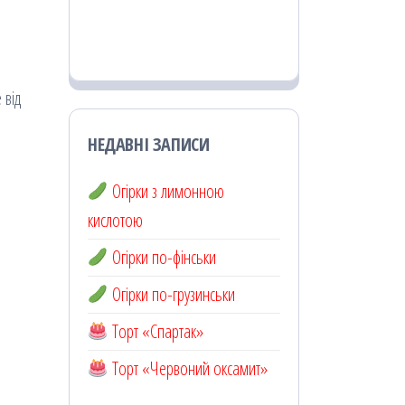
 від
НЕДАВНІ ЗАПИСИ
Огірки з лимонною
кислотою
Огірки по-фінськи
Огірки по-грузинськи
Торт «Спартак»
Торт «Червоний оксамит»