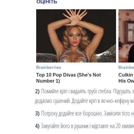
2)
Помийте кріп і видаліть грубі стебла. Підсушіт
додаємо сушений. Додайте кріп в яєчно-кефірну ма
3)
Потроху додайте все борошно. Замісити тісто н
4)
Закутайте його в рушник і відставте на 20 хвили