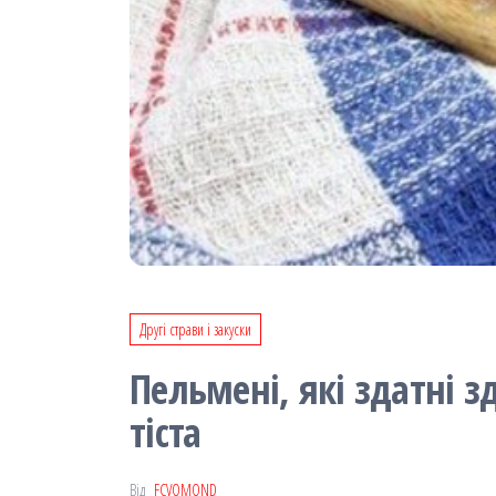
Другі страви і закуски
Пельмені, які здатні 
тіста
Від
FCVOMOND