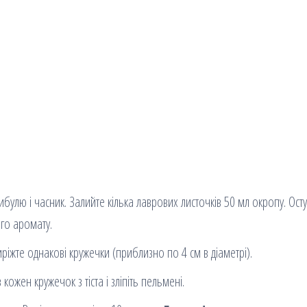
лю і часник. Залийте кілька лаврових листочків 50 мл окропу. Осту
ого аромату.
ріжте однакові кружечки (приблизно по 4 см в діаметрі).
кожен кружечок з тіста і зліпіть пельмені.