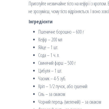
Приготуйте незвичайне тісто на кефірі і з кропом. 
не зрозумієш, чому тісто відрізняється. І воно зовсі
Інгредієнти
Пшеничне борошно – 600 г
Кефір – 200 мл
Яйце – 1 шт.
Сода – 1 ч. л.
Свинячий фарш – 500 г
Цибуля – 1 шт.
Часник – 4-5 зуб.
Кріп – 1/2 пучок, або сушений
Сіль – за смаком
Чорний перець (мелений) – за смаком