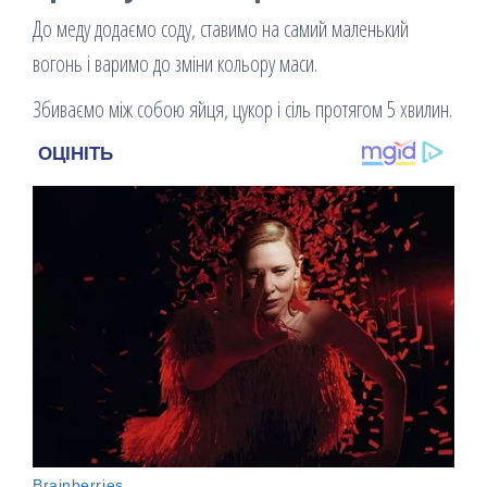
До меду додаємо соду, ставимо на самий маленький
вогонь і варимо до зміни кольору маси.
Збиваємо між собою яйця, цукор і сіль протягом 5 хвилин.