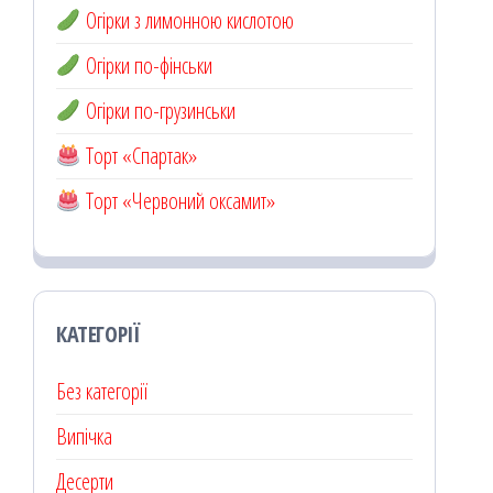
Огірки з лимонною кислотою
Огірки по-фінськи
Огірки по-грузинськи
Торт «Спартак»
Торт «Червоний оксамит»
КАТЕГОРІЇ
Без категорії
Випічка
Десерти