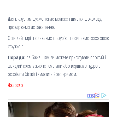
Для глазурі змішуємо тепле молоко і шматки шоколаду,
проварюємо до закипання.
Остиглий пиріг поливаємо глазур’ю і посипаємо кокосовою
стружкою.
Порада:
за бажанням ви можете приготувати простий і
швидкий крем з жирної сметани або вершків з пудрою,
розрізати бісквіт і змастити його кремом.
Джерело