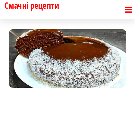
Смачні рецепти
Перейти
до
контенту