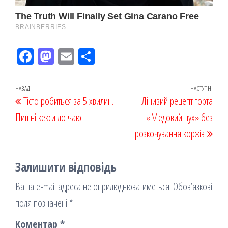
Fac
M
Em
По
eb
ast
ail
діл
oo
od
ит
Навігація
Попередній
НАЗАД
НАСТУПН.
Наст
Тісто робиться за 5 хвилин.
k
on
ис
Лінивий рецепт торта
записів
запис
запи
Пишні кекси до чаю
я
«Медовий пух» без
розкочування коржів
Залишити відповідь
Ваша e-mail адреса не оприлюднюватиметься.
Обов’язкові
поля позначені
*
Коментар
*