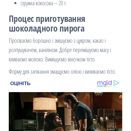
стружка кокосова – 20 г.
Процес приготування
шоколадного пирога
Просіваємо борошно і змішуємо з цукром, какао і
розпушувачем, ваніліном. Добре перемішуємо масу і
вливаємо молоко. Вимішуємо віночком тісто.
Форму для запікання змащуємо олією і виливаємо тісто.