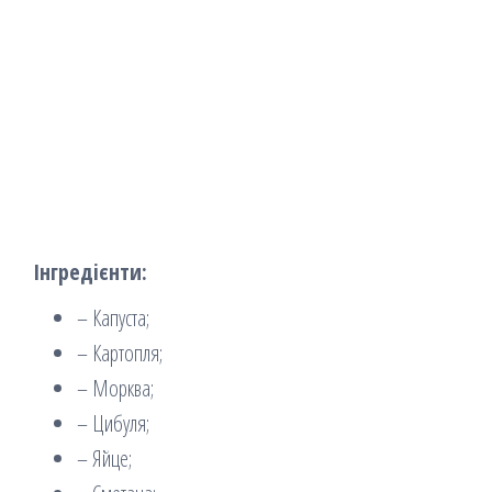
Інгредієнти:
– Капуста;
– Картопля;
– Морква;
– Цибуля;
– Яйце;