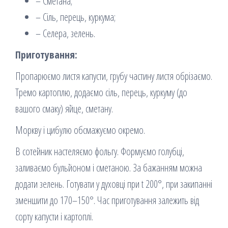
– Сметана;
– Сіль, перець, куркума;
– Селера, зелень.
Приготування:
Пропарюємо листя капусти, грубу частину листя обрізаємо.
Тремо картоплю, додаємо сіль, перець, куркуму (до
вашого смаку) яйце, сметану.
Моркву і цибулю обсмажуємо окремо.
В сотейник настеляємо фольгу. Формуємо голубці,
заливаємо бульйоном і сметаною. За бажанням можна
додати зелень. Готувати у духовці при t 200°, при закипанні
зменшити до 170–150°. Час приготування залежить від
сорту капусти і картоплі.