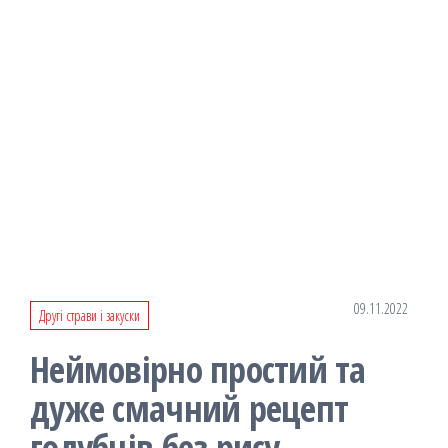
09.11.2022
Другі страви і закуски
Неймовірно простий та
дуже смачний рецепт
голубців без рису.