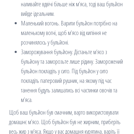
наливайте вдвічі більше ніж м’яса, тоді ваш бульйон
вийде ідеальним.
Маленький вогонь. Варити бульйон потрібно на
маленькому вогні, щоб м’ясо від кипіння не
розчинялось у бульйоні.
Заморожування бульйону. Дістаньте м’ясо з
бульйону та заморозьте лише рідину. Заморожений
бульйон покладіть у сито. Під бульйон у сито
покладіть паперовий рушник, на якому під час
танення будуть залишатись всі частинки овочів та
м’яса.
Щоб ваш бульйон був смачним, варто використовувати
домашнє м’ясо. Щоб бульйон був не жирним, приберіть
весь жир з м’яса. Якщо у вас домашня курятина, варіть її