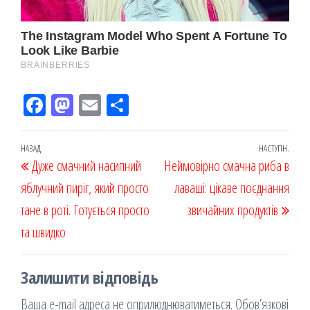
Fac
M
Em
По
eb
ast
ail
діл
oo
od
ит
Навігація
Попередній
НАЗАД
НАСТУПН.
Наст
Дуже смачний насипний
k
on
ис
Неймовірно смачна риба в
записів
запис
запи
яблучний пиріг, який просто
я
лаваші: цікаве поєднання
тане в роті. Готується просто
звичайних продуктів
та швидко
Залишити відповідь
Ваша e-mail адреса не оприлюднюватиметься.
Обов’язкові