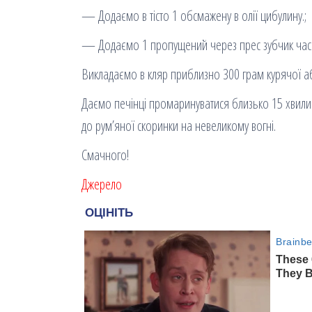
— Додаємо в тісто 1 обсмажену в олії цибулину.;
— Додаємо 1 пропущений через прес зубчик часник
Викладаємо в кляр приблизно 300 грам курячої аб
Даємо печінці промаринуватися близько 15 хвили
до рум’яної скоринки на невеликому вогні.
Смачного!
Джерело