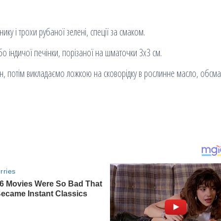
у і трохи рубаної зелені, спеції за смаком.
о індичої печінки, порізаної на шматочки 3х3 см.
н, потім викладаємо ложкою на сковорідку в рослинне масло, обсм