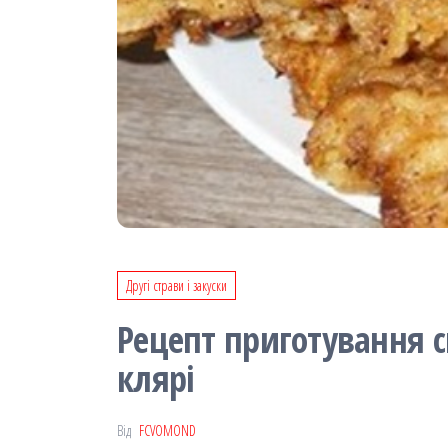
Другі страви і закуски
Рецепт приготування 
клярі
Від
FCVOMOND