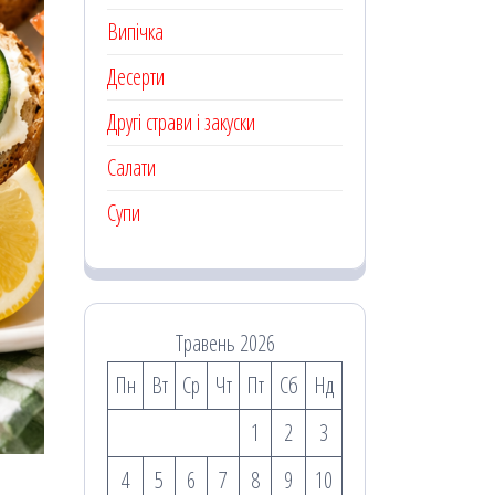
Випічка
Десерти
Другі страви і закуски
Салати
Супи
Травень 2026
Пн
Вт
Ср
Чт
Пт
Сб
Нд
1
2
3
4
5
6
7
8
9
10