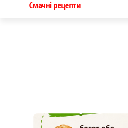
Смачні рецепти
Перейти
до
контенту