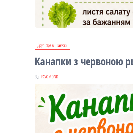
Другі страви і закуски
Канапки з червоною 
Від
FCVOMOND