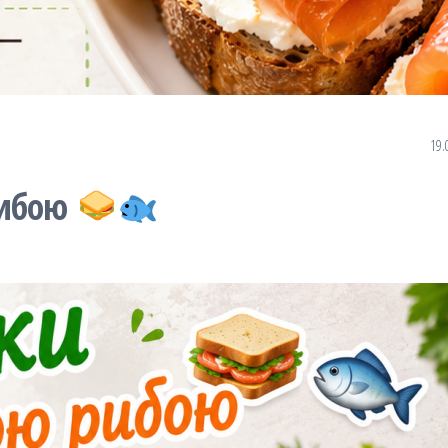
19.
рибою