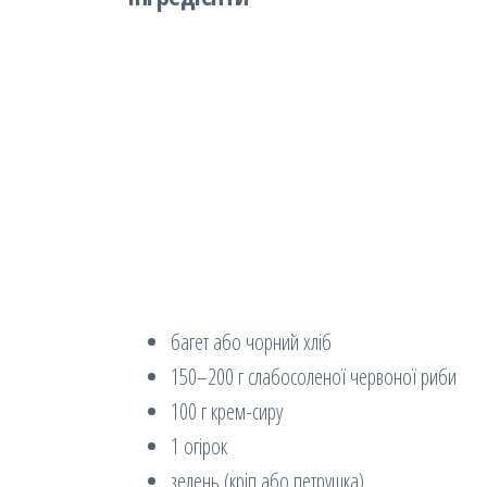
багет або чорний хліб
150–200 г слабосоленої червоної риби
100 г крем-сиру
1 огірок
зелень (кріп або петрушка)