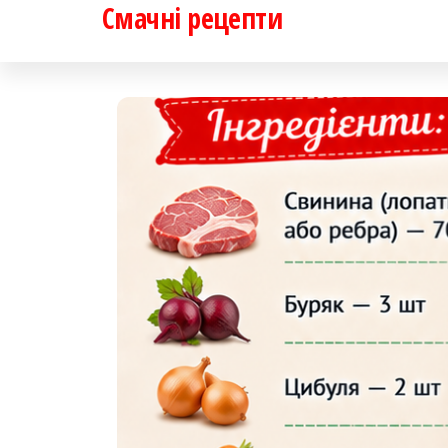
Смачні рецепти
Перейти
до
контенту