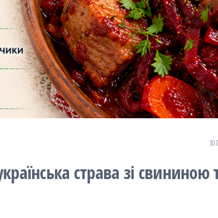
30.
раїнська страва зі свининою 