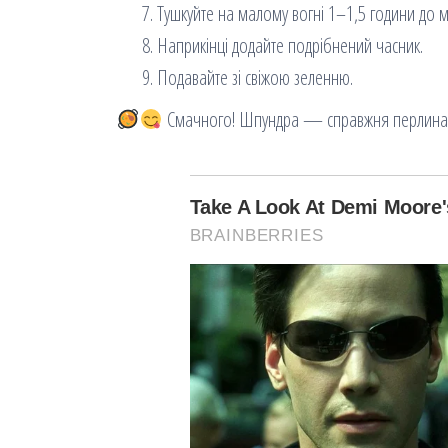
Тушкуйте на малому вогні 1–1,5 години до м’
Наприкінці додайте подрібнений часник.
Подавайте зі свіжою зеленню.
Смачного! Шпундра — справжня перлина ук