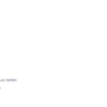
ька хвилин.
.