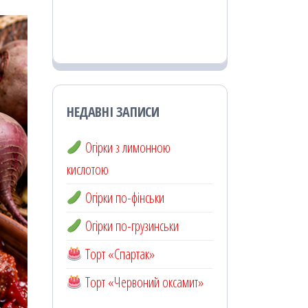
НЕДАВНІ ЗАПИСИ
Огірки з лимонною
кислотою
Огірки по-фінськи
Огірки по-грузинськи
Торт «Спартак»
Торт «Червоний оксамит»