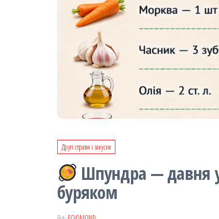
Другі страви і закуски
Шпундра — давня ук
буряком
Від
FCVOMOND