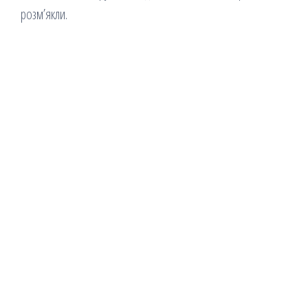
розм’якли.