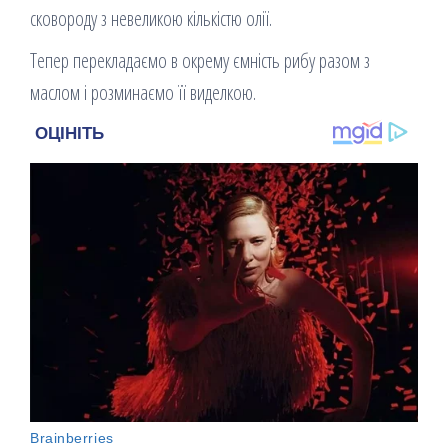
сковороду з невеликою кількістю олії.
Тепер перекладаємо в окрему ємність рибу разом з
маслом і розминаємо її виделкою.