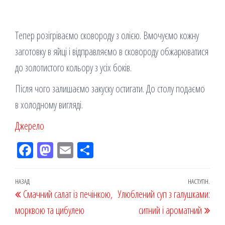
Тепер розігріваємо сковороду з олією. Вмочуємо кожну
заготовку в яйці і відправляємо в сковороду обжарюватися
до золотистого кольору з усіх боків.
Після чого залишаємо закуску остигати. До столу подаємо
в холодному вигляді.
Джерело
Fac
M
Em
По
eb
ast
ail
діл
oo
od
ит
Навігація
Попередній
НАЗАД
НАСТУПН.
Наст
Смачний салат із печінкою,
k
on
ис
Улюблений суп з галушками:
записів
запис
запи
морквою та цибулею
я
ситний і ароматний