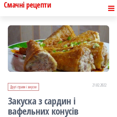
Смачні рецепти
Перейти
до
контенту
21.02.2022
Другі страви і закуски
Закуска з сардин і
вафельних конусів