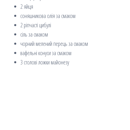
2 яйця
соняшникова олія за смаком
2 ріпчасті цибулі
сіль за смаком
чорний мелений перець за смаком
вафельні конуси за смаком
3 столові ложки майонезу