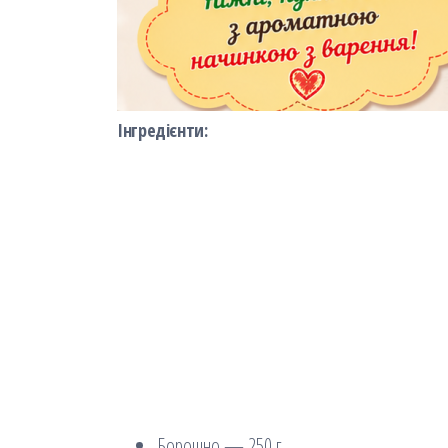
Інгредієнти:
Борошно — 250 г