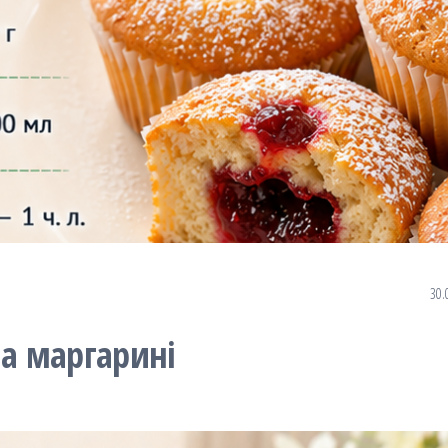
30.
а маргарині