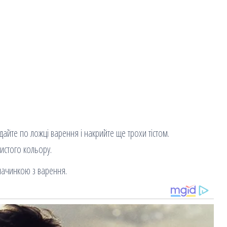
айте по ложці варення і накрийте ще трохи тістом.
истого кольору.
начинкою з варення.