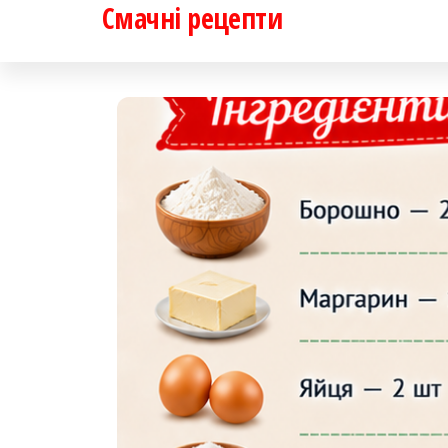
Смачні рецепти
Перейти
до
контенту