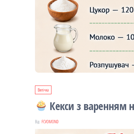
Випічка
Кекси з варенням н
Від
FCVOMOND